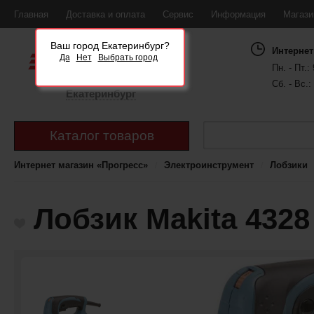
Главная
Доставка и оплата
Сервис
Информация
Магаз
Ваш город Екатеринбург?
Интернет
Да
Нет
Выбрать город
Пн. - Пт.: 
Сб. - Вс.:
Екатеринбург
Каталог товаров
Интернет магазин «Прогресс»
Электроинструмент
Лобзики
Лобзик Makita 4328