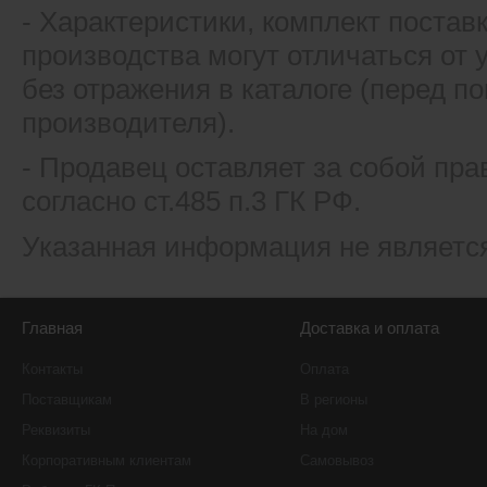
- Xарактеристики, комплект постав
производства могут отличаться от
без отражения в каталоге (перед 
производителя).
- Продавец оставляет за собой пра
согласно ст.485 п.3 ГК РФ.
Указанная информация не являетс
Главная
Доставка и оплата
Контакты
Оплата
Поставщикам
В регионы
Реквизиты
На дом
Корпоративным клиентам
Самовывоз