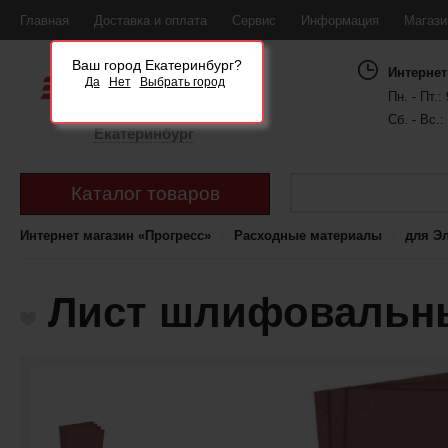
Главная
Доставка и оплата
Сервис
Информация
Магаз
Ваш город Екатеринбург?
Интернет
Да
Нет
Выбрать город
Пн. - Пт.: 
Сб. - Вс.:
Екатеринбург
Каталог товаров
Интернет магазин «Прогресс»
Расходные материалы
для Э
Лист шлифовальны