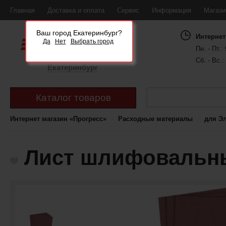
Главная
Доставка и оплата
Сервис
Информация
Магаз
Ваш город Екатеринбург?
Интернет
Да
Нет
Выбрать город
Пн. - Пт.: 
Сб. - Вс.:
Екатеринбург
Каталог товаров
Интернет магазин «Прогресс»
Расходные материалы
для Э
Лист шлифовальны