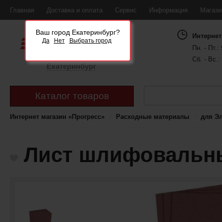
Главная
Доставка и оплата
Сервис
Информация
Магаз
Ваш город Екатеринбург?
Интернет
Да
Нет
Выбрать город
Пн. - Пт.: 
Сб. - Вс.:
Екатеринбург
Каталог товаров
Интернет магазин «Прогресс»
Расходные материалы
для Э
Лист шлифовальны