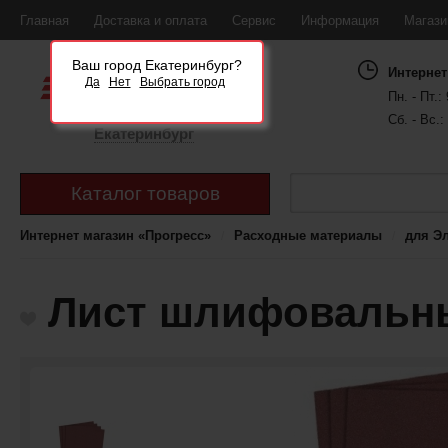
Главная
Доставка и оплата
Сервис
Информация
Магаз
Ваш город Екатеринбург?
Интернет
Да
Нет
Выбрать город
Пн. - Пт.: 
Сб. - Вс.:
Екатеринбург
Каталог товаров
Интернет магазин «Прогресс»
Расходные материалы
для Э
Лист шлифовальны