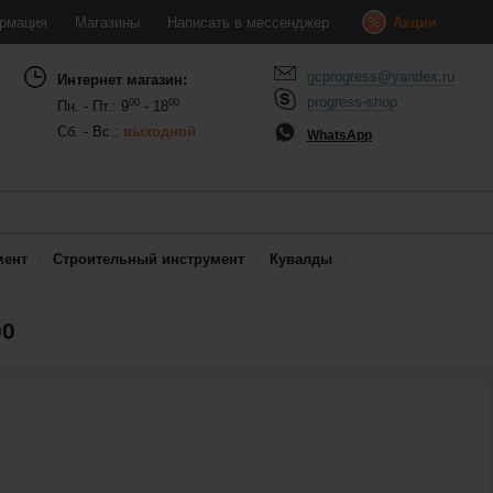
рмация
Магазины
Написать в мессенджер
Акции
gcprogress@yandex.ru
Интернет магазин:
progress-shop
00
00
Пн. - Пт.: 9
- 18
Сб. - Вс.:
выходной
WhatsApp
мент
Строительный инструмент
Кувалды
00