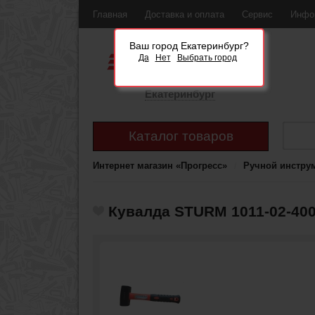
Главная
Доставка и оплата
Сервис
Инфо
Ваш город Екатеринбург?
Да
Нет
Выбрать город
Екатеринбург
Каталог товаров
Интернет магазин «Прогресс»
Ручной инстру
Кувалда STURM 1011-02-40