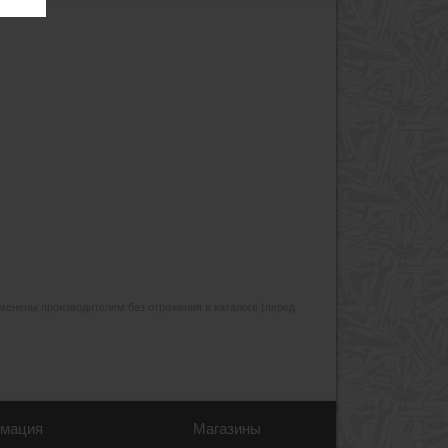
изменены производителем без отражения в каталоге (перед
мация
Магазины