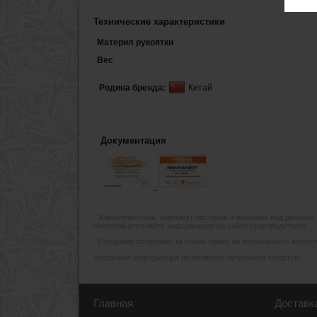
Технические характеристики
Материл рукоятки
Вес
Родина бренда:
Китай
Документация
- Xарактеристики, комплект поставки и внешний вид данного
покупкой уточняйте информацию на сайте производителя).
- Продавец оставляет за собой право на возможность пересмо
Указанная информация не является публичной офертой.
Главная
Доставк