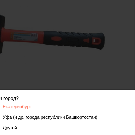
ш город?
код товара: 00000000224
Екатеринбург
Уфа (и др. города республики Башкортостан)
вис
Отзывы, вопросы
Другой