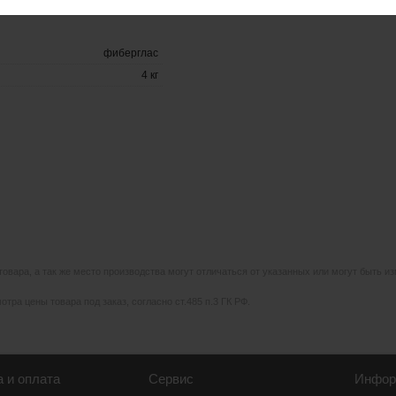
фиберглас
4 кг
 товара, а так же место производства могут отличаться от указанных или могут быть 
тра цены товара под заказ, согласно ст.485 п.3 ГК РФ.
а и оплата
Сервис
Инфор