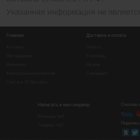
Указанная информация не являетс
Главная
Доставка и оплата
Контакты
Оплата
Поставщикам
В регионы
Реквизиты
На дом
Корпоративным клиентам
Самовывоз
Работа в ГК Прогресс
Написать в мессенджер
Способы 
Whatsapp ЧАТ
Поделись
Тelegram ЧАТ