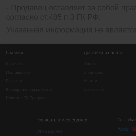
- Продавец оставляет за собой пра
согласно ст.485 п.3 ГК РФ.
Указанная информация не являетс
Главная
Доставка и оплата
Контакты
Оплата
Поставщикам
В регионы
Реквизиты
На дом
Корпоративным клиентам
Самовывоз
Работа в ГК Прогресс
Написать в мессенджер
Способы 
Whatsapp ЧАТ