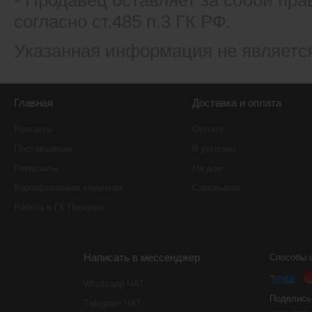
- Продавец оставляет за собой пра
согласно ст.485 п.3 ГК РФ.
Указанная информация не являетс
Главная
Доставка и оплата
Контакты
Оплата
Поставщикам
В регионы
Реквизиты
На дом
Корпоративным клиентам
Самовывоз
Работа в ГК Прогресс
Написать в мессенджер
Способы 
Whatsapp ЧАТ
Поделись
Тelegram ЧАТ