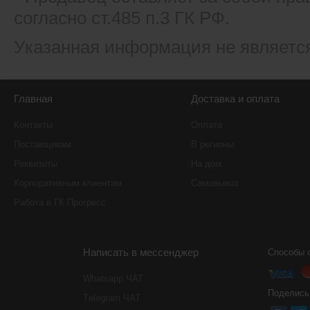
согласно ст.485 п.3 ГК РФ.
Указанная информация не являетс
Главная
Доставка и оплата
Контакты
Оплата
Поставщикам
В регионы
Реквизиты
На дом
Корпоративным клиентам
Самовывоз
Работа в ГК Прогресс
Написать в мессенджер
Способы 
Whatsapp ЧАТ
Поделись
Тelegram ЧАТ