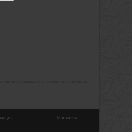
изменены производителем без отражения в каталоге (перед
мация
Магазины