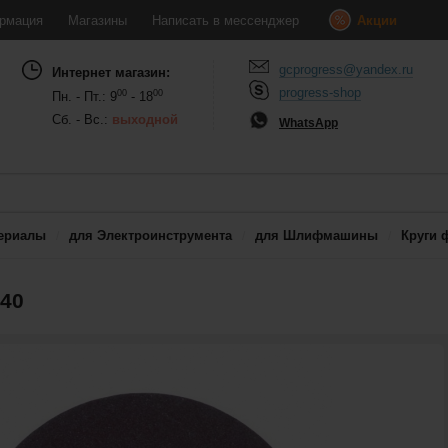
рмация
Магазины
Написать в мессенджер
Акции
gcprogress@yandex.ru
Интернет магазин:
progress-shop
00
00
Пн. - Пт.: 9
- 18
Сб. - Вс.:
выходной
WhatsApp
ериалы
для Электроинструмента
для Шлифмашины
Круги 
40