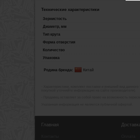
Технические характеристики
Зернистость
Диаметр, мм
Тип круга
Форма отверстия
Количество
Упаковка
Родина бренда:
Китай
- Xарактеристики, комплект поставки и внешний вид данного
покупкой уточняйте информацию на сайте производителя).
- Продавец оставляет за собой право на возможность пересмо
Указанная информация не является публичной офертой.
Главная
Доставк
Контакты
Оплата