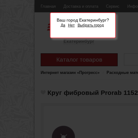
Главная
Доставка и оплата
Сервис
Инфо
Ваш город Екатеринбург?
Да
Нет
Выбрать город
Екатеринбург
Каталог товаров
Интернет магазин «Прогресс»
Расходные мат
Круг фибровый Prorab 1152