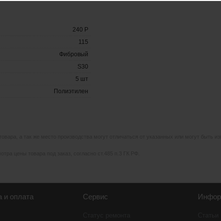
240 P
115
Фибровый
S30
5 шт
Полиэтилен
 товара, а так же место производства могут отличаться от указанных или могут быть 
тра цены товара под заказ, согласно ст.485 п.3 ГК РФ.
а и оплата
Сервис
Инфор
Статус ремонта
Статьи