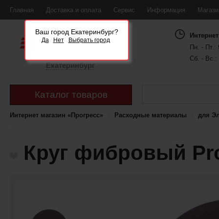
Главная
Доставка и оплата
Сервис
Информация
Магаз
Ваш город Екатеринбург?
Интернет
Да
Нет
Выбрать город
Пн. - Пт.: 
Сб. - Вс.:
Екатеринбург
Каталог товаров
Интернет магазин «Прогресс»
Расходные материалы
для Э
Круг фибровый Pro