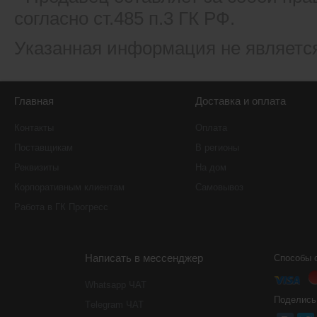
согласно ст.485 п.3 ГК РФ.
Указанная информация не являетс
Главная
Доставка и оплата
Контакты
Оплата
Поставщикам
В регионы
Реквизиты
На дом
Корпоративным клиентам
Самовывоз
Работа в ГК Прогресс
Написать в мессенджер
Способы 
Whatsapp ЧАТ
Поделись
Тelegram ЧАТ