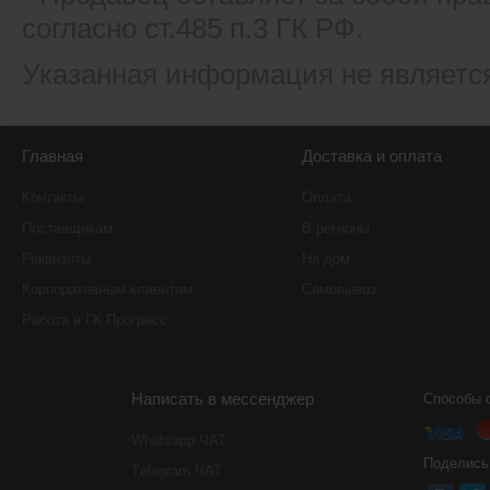
согласно ст.485 п.3 ГК РФ.
Указанная информация не являетс
Главная
Доставка и оплата
Контакты
Оплата
Поставщикам
В регионы
Реквизиты
На дом
Корпоративным клиентам
Самовывоз
Работа в ГК Прогресс
Написать в мессенджер
Способы 
Whatsapp ЧАТ
Поделись
Тelegram ЧАТ