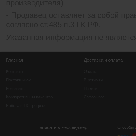
производителя).
- Продавец оставляет за собой пра
согласно ст.485 п.3 ГК РФ.
Указанная информация не являетс
Главная
Доставка и оплата
Контакты
Оплата
Поставщикам
В регионы
Реквизиты
На дом
Корпоративным клиентам
Самовывоз
Работа в ГК Прогресс
Написать в мессенджер
Способы 