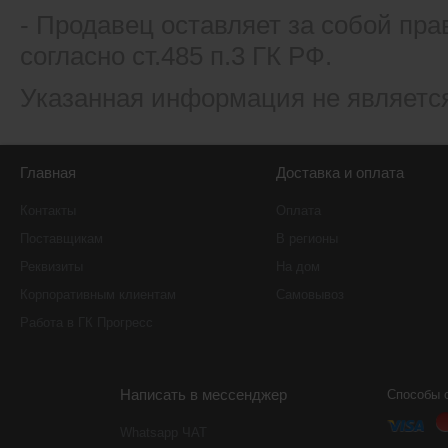
- Продавец оставляет за собой пра
согласно ст.485 п.3 ГК РФ.
Указанная информация не являетс
Главная
Доставка и оплата
Контакты
Оплата
Поставщикам
В регионы
Реквизиты
На дом
Корпоративным клиентам
Самовывоз
Работа в ГК Прогресс
Написать в мессенджер
Способы 
Whatsapp ЧАТ