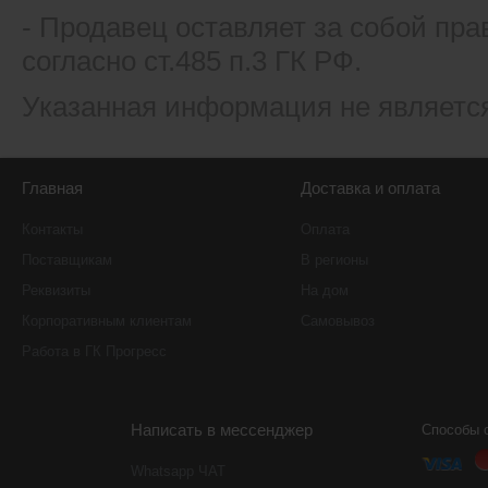
- Продавец оставляет за собой пра
согласно ст.485 п.3 ГК РФ.
Указанная информация не являетс
Главная
Доставка и оплата
Контакты
Оплата
Поставщикам
В регионы
Реквизиты
На дом
Корпоративным клиентам
Самовывоз
Работа в ГК Прогресс
Написать в мессенджер
Способы 
Whatsapp ЧАТ