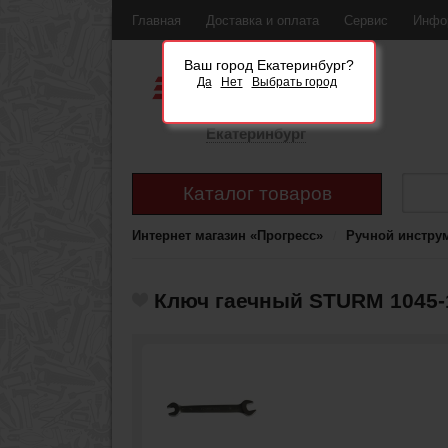
Главная
Доставка и оплата
Сервис
Инфо
Ваш город Екатеринбург?
Да
Нет
Выбрать город
Екатеринбург
Каталог товаров
Интернет магазин «Прогресс»
Ручной инстру
Ключ гаечный STURM 1045-