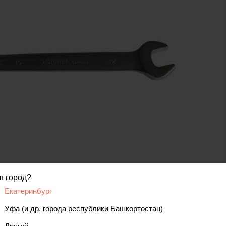
код товара: 00000000638
ш город?
Екатеринбург
вис
Уфа (и др. города республики Башкортостан)
Отзывы, вопросы