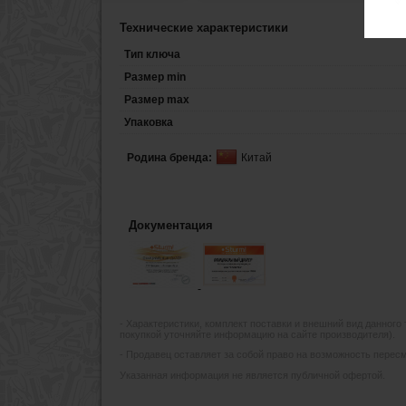
Технические характеристики
Тип ключа
Размер min
Размер max
Упаковка
Родина бренда:
Китай
Документация
- Xарактеристики, комплект поставки и внешний вид данного
покупкой уточняйте информацию на сайте производителя).
- Продавец оставляет за собой право на возможность пересмо
Указанная информация не является публичной офертой.