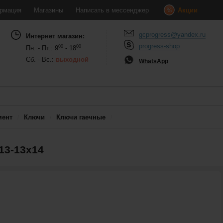
рмация
Магазины
Написать в мессенджер
Акции
gcprogress@yandex.ru
Интернет магазин:
progress-shop
00
00
Пн. - Пт.: 9
- 18
Сб. - Вс.:
выходной
WhatsApp
мент
Ключи
Ключи гаечные
13-13х14