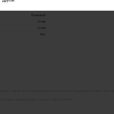
Другой
Рожковый
13 мм
14 мм
Нет
 товара, а так же место производства могут отличаться от указанных или могут быть 
тра цены товара под заказ, согласно ст.485 п.3 ГК РФ.