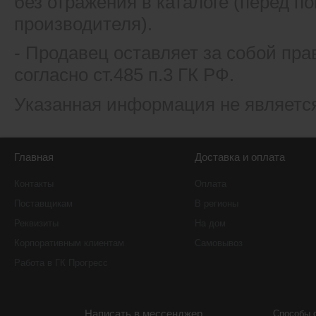
без отражения в каталоге (перед 
производителя).
- Продавец оставляет за собой пра
согласно ст.485 п.3 ГК РФ.
Указанная информация не являетс
Главная
Доставка и оплата
Контакты
Оплата
Поставщикам
В регионы
Реквизиты
На дом
Корпоративным клиентам
Самовывоз
Работа в ГК Прогресс
Написать в мессенджер
Способы 