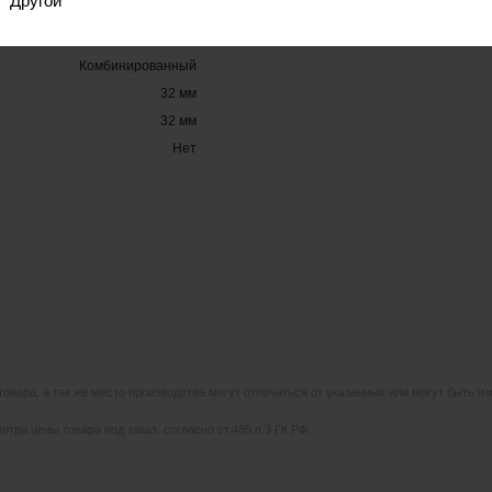
Другой
Комбинированный
32 мм
32 мм
Нет
 товара, а так же место производства могут отличаться от указанных или могут быть 
тра цены товара под заказ, согласно ст.485 п.3 ГК РФ.