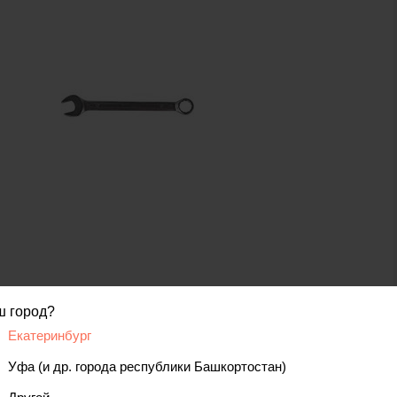
код товара: 00000000635
ш город?
Екатеринбург
вис
Уфа (и др. города республики Башкортостан)
Отзывы, вопросы