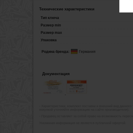
Технические характеристики
Тип ключа
Размер min
Размер max
Упаковка
Родина бренда:
Германия
Документация
- Xарактеристики, комплект поставки и внешний вид данного
покупкой уточняйте информацию на сайте производителя).
- Продавец оставляет за собой право на возможность пересмо
Указанная информация не является публичной офертой.