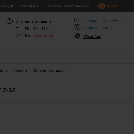
рмация
Магазины
Написать в мессенджер
Акции
gcprogress@yandex.ru
Интернет магазин:
progress-shop
00
00
Пн. - Пт.: 9
- 18
Сб. - Вс.:
выходной
WhatsApp
мент
Ключи
Ключи гаечные
12-32