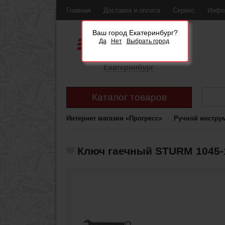
Главная
Доставка и оплата
Сервис
Инфо
Ваш город Екатеринбург?
Да
Нет
Выбрать город
Екатеринбург
Каталог товаров
Интернет магазин «Прогресс»
Ручной инстру
Ключ гаечный STURM 1045-