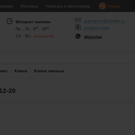
рмация
Магазины
Написать в мессенджер
Акции
gcprogress@yandex.ru
Интернет магазин:
progress-shop
00
00
Пн. - Пт.: 9
- 18
Сб. - Вс.:
выходной
WhatsApp
мент
Ключи
Ключи гаечные
12-20