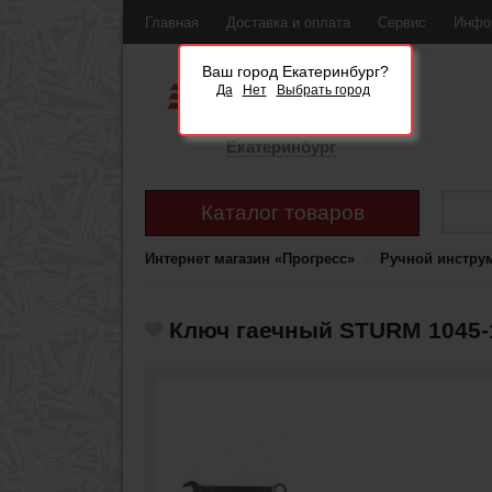
Главная
Доставка и оплата
Сервис
Инфо
Ваш город Екатеринбург?
Да
Нет
Выбрать город
Екатеринбург
Каталог товаров
Интернет магазин «Прогресс»
Ручной инстру
Ключ гаечный STURM 1045-