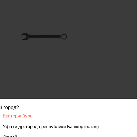
код товара: 00000014966
ш город?
Екатеринбург
вис
Уфа (и др. города республики Башкортостан)
Отзывы, вопросы