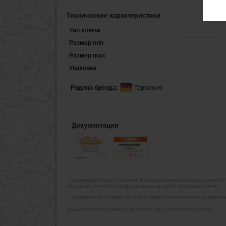
Технические характеристики
Тип ключа
Размер min
Размер max
Упаковка
Родина бренда:
Германия
Документация
- Xарактеристики, комплект поставки и внешний вид данного
покупкой уточняйте информацию на сайте производителя).
- Продавец оставляет за собой право на возможность пересмо
Указанная информация не является публичной офертой.