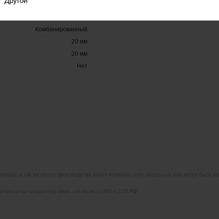
Другой
Комбинированный
20 мм
20 мм
Нет
 товара, а так же место производства могут отличаться от указанных или могут быть 
тра цены товара под заказ, согласно ст.485 п.3 ГК РФ.