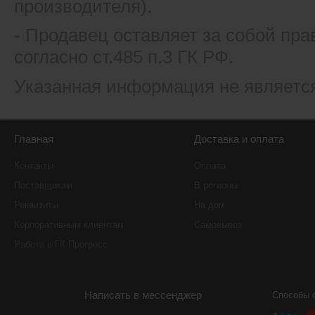
производителя).
- Продавец оставляет за собой пра
согласно ст.485 п.3 ГК РФ.
Указанная информация не являетс
Главная
Доставка и оплата
Контакты
Оплата
Поставщикам
В регионы
Реквизиты
На дом
Корпоративным клиентам
Самовывоз
Работа в ГК Прогресс
Написать в мессенджер
Способы 