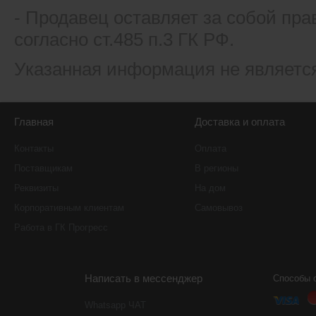
- Продавец оставляет за собой пра
согласно ст.485 п.3 ГК РФ.
Указанная информация не являетс
Главная
Доставка и оплата
Контакты
Оплата
Поставщикам
В регионы
Реквизиты
На дом
Корпоративным клиентам
Самовывоз
Работа в ГК Прогресс
Написать в мессенджер
Способы 
Whatsapp ЧАТ