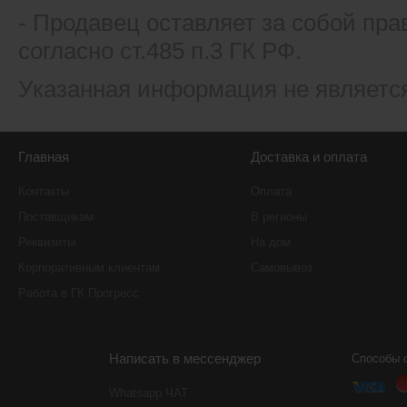
- Продавец оставляет за собой пра
согласно ст.485 п.3 ГК РФ.
Указанная информация не являетс
Главная
Доставка и оплата
Контакты
Оплата
Поставщикам
В регионы
Реквизиты
На дом
Корпоративным клиентам
Самовывоз
Работа в ГК Прогресс
Написать в мессенджер
Способы 
Whatsapp ЧАТ