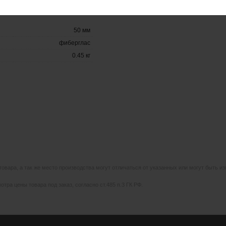
50 мм
фиберглас
0.45 кг
 товара, а так же место производства могут отличаться от указанных или могут быть 
тра цены товара под заказ, согласно ст.485 п.3 ГК РФ.