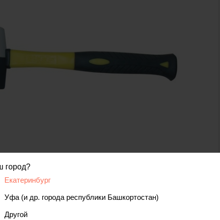
код товара: 00000000239
ш город?
Екатеринбург
Уфа (и др. города республики Башкортостан)
вис
Отзывы, вопросы
Другой