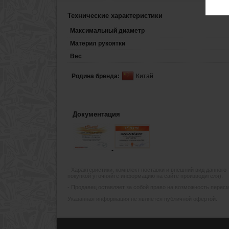
Технические характеристики
Максимальный диаметр
Материл рукоятки
Вес
Родина бренда:
Китай
Документация
- Xарактеристики, комплект поставки и внешний вид данного
покупкой уточняйте информацию на сайте производителя).
- Продавец оставляет за собой право на возможность пересмо
Указанная информация не является публичной офертой.