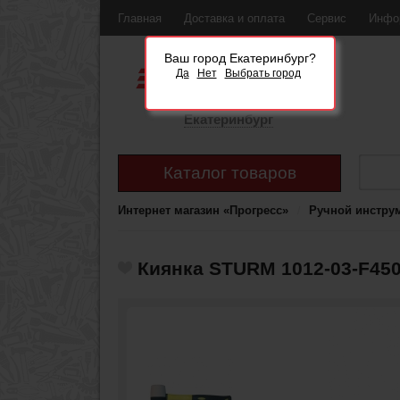
Главная
Доставка и оплата
Сервис
Инфо
Ваш город Екатеринбург?
Да
Нет
Выбрать город
Екатеринбург
Каталог товаров
Интернет магазин «Прогресс»
Ручной инстру
Киянка STURM 1012-03-F45