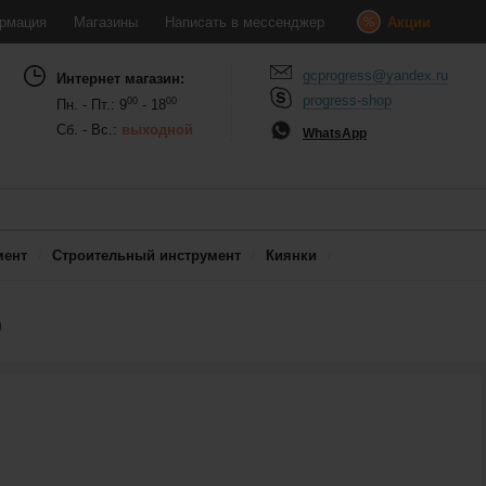
рмация
Магазины
Написать в мессенджер
Акции
gcprogress@yandex.ru
Интернет магазин:
progress-shop
00
00
Пн. - Пт.: 9
- 18
Сб. - Вс.:
выходной
WhatsApp
мент
Строительный инструмент
Киянки
0