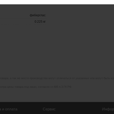
фиберглас
0.225 кг
 товара, а так же место производства могут отличаться от указанных или могут быть 
тра цены товара под заказ, согласно ст.485 п.3 ГК РФ.
а и оплата
Сервис
Инфор