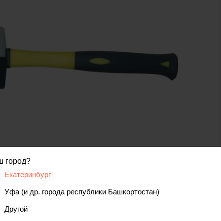
ш город?
код товара: 00000000238
Екатеринбург
Уфа (и др. города республики Башкортостан)
вис
Отзывы, вопросы
Другой