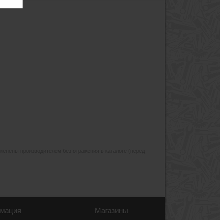
изменены производителем без отражения в каталоге (перед
мация
Магазины