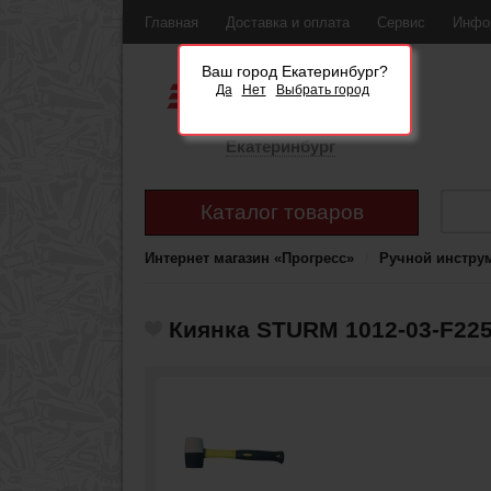
Главная
Доставка и оплата
Сервис
Инфо
Ваш город Екатеринбург?
Да
Нет
Выбрать город
Екатеринбург
Каталог товаров
Интернет магазин «Прогресс»
Ручной инстру
Киянка STURM 1012-03-F22