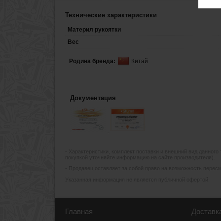
Технические характеристики
Материл рукоятки
Вес
Родина бренда:
Китай
Документация
- Xарактеристики, комплект поставки и внешний вид данного
покупкой уточняйте информацию на сайте производителя).
- Продавец оставляет за собой право на возможность пересмо
Указанная информация не является публичной офертой.
Главная
Доставк