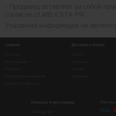
- Продавец оставляет за собой пра
согласно ст.485 п.3 ГК РФ.
Указанная информация не являетс
Главная
Доставка и оплата
Контакты
Оплата
Поставщикам
В регионы
Реквизиты
На дом
Корпоративным клиентам
Самовывоз
Работа в ГК Прогресс
Написать в мессенджер
Способы 
Whatsapp ЧАТ