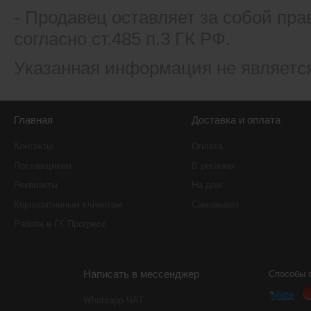
- Продавец оставляет за собой пра
согласно ст.485 п.3 ГК РФ.
Указанная информация не являетс
Главная
Доставка и оплата
Контакты
Оплата
Поставщикам
В регионы
Реквизиты
На дом
Корпоративным клиентам
Самовывоз
Работа в ГК Прогресс
Написать в мессенджер
Способы 
Whatsapp ЧАТ