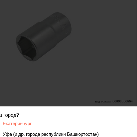
код товара: 00000000664
ш город?
Екатеринбург
вис
Отзывы, вопросы
Уфа (и др. города республики Башкортостан)