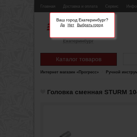
Главная
Доставка и оплата
Сервис
Инфо
Ваш город Екатеринбург?
Да
Нет
Выбрать город
Екатеринбург
Каталог товаров
Интернет магазин «Прогресс»
Ручной инстру
Головка сменная STURM 104