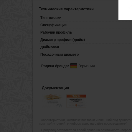
Технические характеристики
Тип головки
Спецификация
Рабочий профиль
Диаметр профиля(дюйм)
Дюймовая
Посадочный диаметр
Родина бренда:
Германия
Документация
- Xарактеристики, комплект поставки и внешний вид данного
покупкой уточняйте информацию на сайте производителя).
- Продавец оставляет за собой право на возможность пересмо