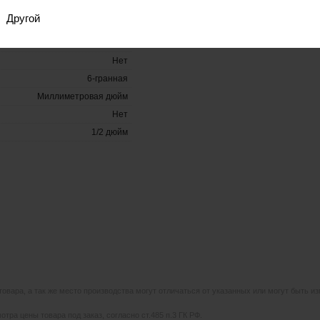
Другой
Торцевая
Нет
6-гранная
Миллиметровая дюйм
Нет
1/2 дюйм
 товара, а так же место производства могут отличаться от указанных или могут быть 
тра цены товара под заказ, согласно ст.485 п.3 ГК РФ.