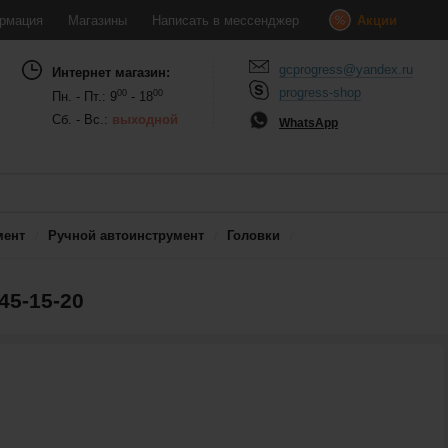
рмация
Магазины
Написать в мессенджер
Акции
gcprogress@yandex.ru
Интернет магазин:
progress-shop
00
00
Пн. - Пт.: 9
- 18
Сб. - Вс.:
выходной
WhatsApp
мент
Ручной автоинструмент
Головки
5-15-20