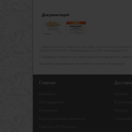
Документация
- Xарактеристики, комплект поставки и внешний вид данного
покупкой уточняйте информацию на сайте производителя).
- Продавец оставляет за собой право на возможность пересмо
Указанная информация не является публичной офертой.
Главная
Доставк
Контакты
Оплата
Поставщикам
В регион
Реквизиты
На дом
Корпоративным клиентам
Самовыв
Работа в ГК Прогресс