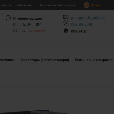
рмация
Магазины
Написать в мессенджер
Акции
gcprogress@yandex.ru
Интернет магазин:
progress-shop
00
00
Пн. - Пт.: 9
- 18
Сб. - Вс.:
выходной
WhatsApp
отехника
Генераторы (электростанции)
Бензиновые генератор