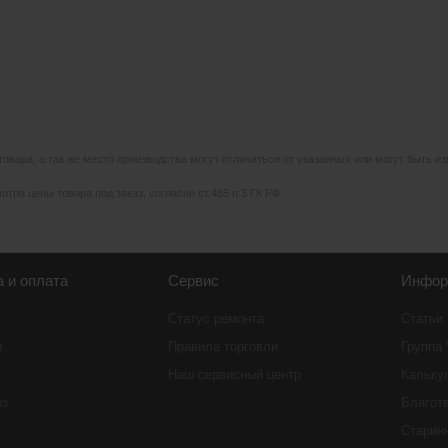
 товара, а так же место производства могут отличаться от указанных или могут быть 
тра цены товара под заказ, согласно ст.485 п.3 ГК РФ.
а и оплата
Сервис
Инфор
Статус ремонта
Статьи
ы
Правила торговли
Группа
Наш сервисный центр
Кальку
оз
Благот
Старин