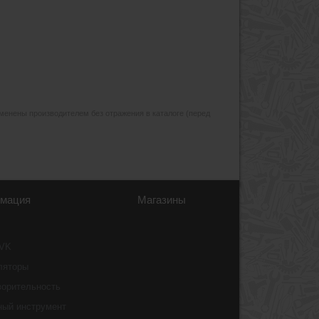
изменены производителем без отражения в каталоге (перед
мация
Магазины
 VK
ляторы
ворительность
ный инструмент