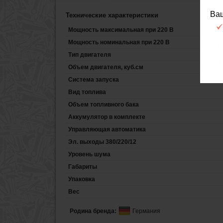
Ва
Технические характеристики
Мощность максимальная при 220 В
Мощность номинальная при 220 В
Тип двигателя
Объем двигателя, куб.см
Система запуска
Вид топлива
Объем топливного бака
Аккумулятор в комплекте
Управляющая автоматика
Эл. выходы 380/220/12
Уровень шума
Габариты
Упаковка
Вес
Родина бренда:
Германия