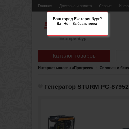
Главная
Доставка и оплата
Сервис
Инфо
Ваш город Екатеринбург?
Да
Нет
Выбрать город
Екатеринбург
Каталог товаров
Интернет магазин «Прогресс»
Силовая и бенз
Генератор STURM PG-87952