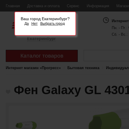
Главная
Доставка и оплата
Сервис
Информация
Магаз
Ваш город Екатеринбург?
Интернет
Да
Нет
Выбрать город
Пн. - Пт.: 
Сб. - Вс.:
Екатеринбург
Каталог товаров
Интернет магазин «Прогресс»
Бытовая техника
Индивидуал
Фен Galaxy GL 430