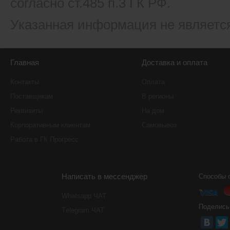
согласно ст.485 п.3 ГК РФ.
Указанная информация не являетс
Главная
Доставка и оплата
Контакты
Оплата
Поставщикам
В регионы
Реквизиты
На дом
Корпоративным клиентам
Самовывоз
Работа в ГК Прогресс
Написать в мессенджер
Способы 
Whatsapp ЧАТ
Поделись
Тelegram ЧАТ