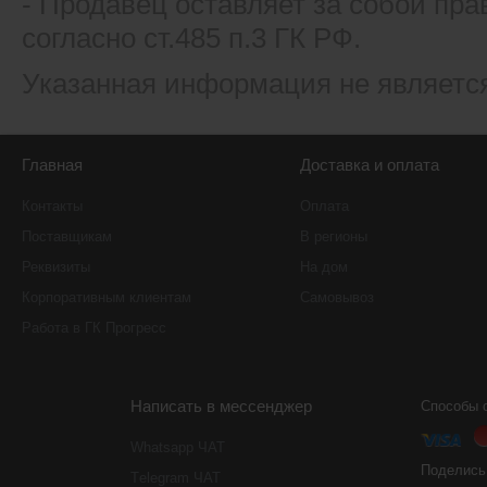
- Продавец оставляет за собой пра
согласно ст.485 п.3 ГК РФ.
Указанная информация не являетс
Главная
Доставка и оплата
Контакты
Оплата
Поставщикам
В регионы
Реквизиты
На дом
Корпоративным клиентам
Самовывоз
Работа в ГК Прогресс
Написать в мессенджер
Способы 
Whatsapp ЧАТ
Поделись
Тelegram ЧАТ