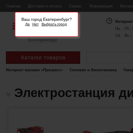
Главная
Доставка и оплата
Сервис
Информация
Магаз
Ваш город Екатеринбург?
Интернет
Да
Нет
Выбрать город
Пн. - Пт.: 
Сб. - Вс.:
Екатеринбург
Каталог товаров
Интернет магазин «Прогресс»
Силовая и бензотехника
Гене
Электростанция ди