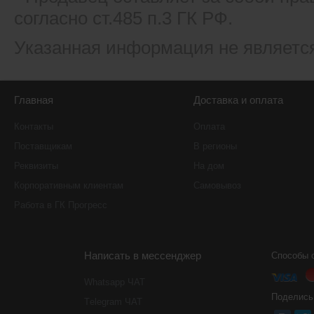
согласно ст.485 п.3 ГК РФ.
Указанная информация не являетс
Главная
Доставка и оплата
Контакты
Оплата
Поставщикам
В регионы
Реквизиты
На дом
Корпоративным клиентам
Самовывоз
Работа в ГК Прогресс
Написать в мессенджер
Способы 
Whatsapp ЧАТ
Поделись
Тelegram ЧАТ