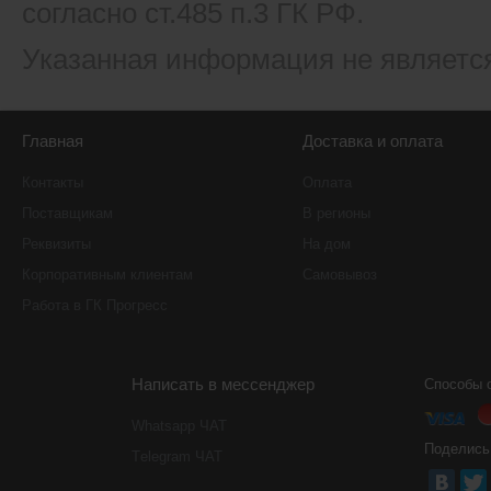
согласно ст.485 п.3 ГК РФ.
Указанная информация не являетс
Главная
Доставка и оплата
Контакты
Оплата
Поставщикам
В регионы
Реквизиты
На дом
Корпоративным клиентам
Самовывоз
Работа в ГК Прогресс
Написать в мессенджер
Способы 
Whatsapp ЧАТ
Поделись
Тelegram ЧАТ