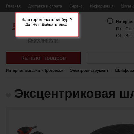
Главная
Доставка и оплата
Сервис
Информация
Магаз
Ваш город Екатеринбург?
Интернет
Да
Нет
Выбрать город
Пн. - Пт.: 
Сб. - Вс.:
Екатеринбург
Каталог товаров
Интернет магазин «Прогресс»
Электроинструмент
Шлифова
Эксцентриковая шл