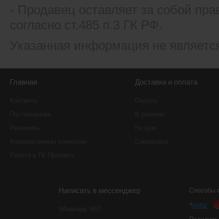
- Продавец оставляет за собой пра
согласно ст.485 п.3 ГК РФ.
Указанная информация не являетс
Главная
Доставка и оплата
Контакты
Оплата
Поставщикам
В регионы
Реквизиты
На дом
Корпоративным клиентам
Самовывоз
Работа в ГК Прогресс
Написать в мессенджер
Способы 
Whatsapp ЧАТ