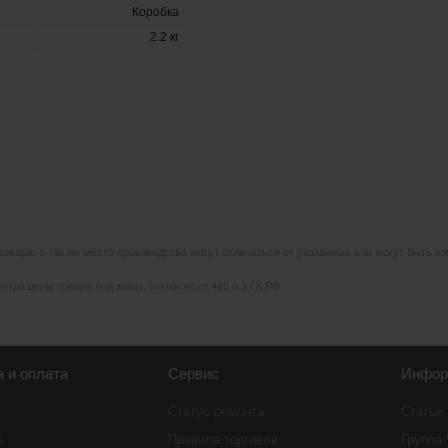
Коробка
2.2 кг
 товара, а так же место производства могут отличаться от указанных или могут быть 
тра цены товара под заказ, согласно ст.485 п.3 ГК РФ.
а и оплата
Сервис
Инфор
Статус ремонта
Статьи
ы
Правила торговли
Группа