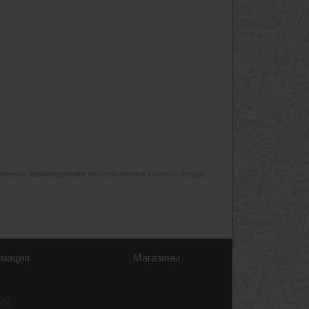
изменены производителем без отражения в каталоге (перед
мация
Магазины
 VK