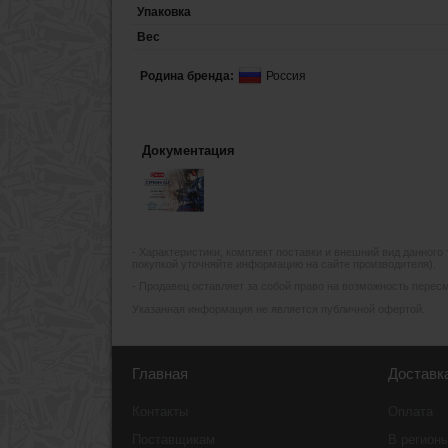
Упаковка
Вес
Родина бренда:
Россия
Документация
- Xарактеристики, комплект поставки и внешний вид данного
покупкой уточняйте информацию на сайте производителя).
- Продавец оставляет за собой право на возможность пересмо
Указанная информация не является публичной офертой.
Главная
Доставк
Контакты
Оплата
Поставщикам
В регион