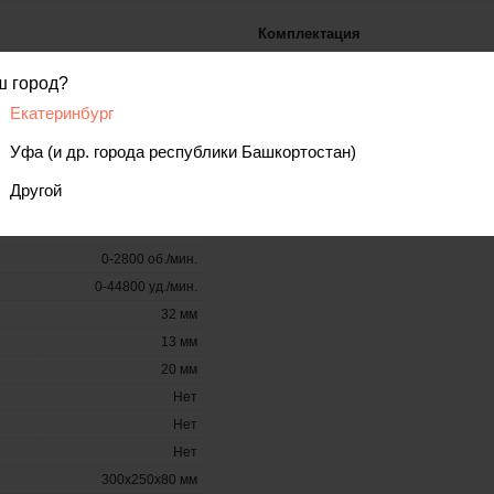
Комплектация
- Патрон сверлильный с винтом (уст
900
- Рукоятка дополнительная
ш город?
- Ограничитель
Ключевой
- Руководство по эксплуатации
Екатеринбург
Есть
- Адреса гарантийных мастерских
- Упаковка
Нет
Уфа (и др. города республики Башкортостан)
Есть
Другой
1
2800 об/мин
0-2800 об./мин.
0-44800 уд./мин.
32 мм
13 мм
20 мм
Нет
Нет
Нет
300x250x80 мм