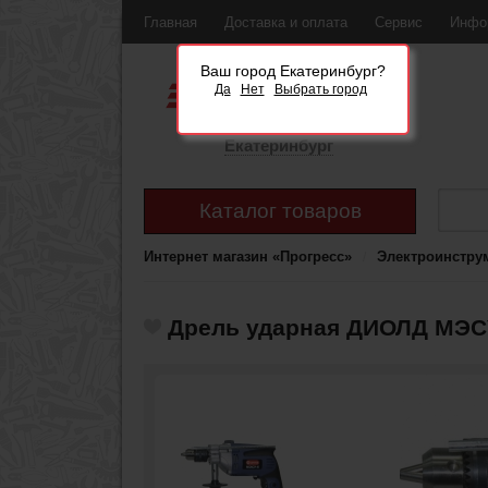
Главная
Доставка и оплата
Сервис
Инфо
Ваш город Екатеринбург?
Да
Нет
Выбрать город
Екатеринбург
Каталог товаров
Интернет магазин «Прогресс»
Электроинстру
Дрель ударная ДИОЛД МЭС