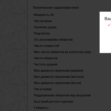
Технические характеристики
Мощность, Вт
Ва
Тип патрона
Наличие удара
Подсветка
Эл. регулировка оборотов
Число скоростей
Max число оборотов на холостом ходу
Число оборотов
Частота ударов
Max диаметр сверления (дерево)
Max диаметр сверления (металл)
Max диаметр сверления (бетон)
Тип угловая
Поддержание оборотов под нагрузкой
Быстрый доступ к щеткам
Габариты