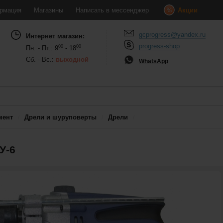
рмация
Магазины
Написать в мессенджер
Акции
gcprogress@yandex.ru
Интернет магазин:
progress-shop
00
00
Пн. - Пт.: 9
- 18
Сб. - Вс.:
выходной
WhatsApp
мент
Дрели и шуруповерты
Дрели
У-6