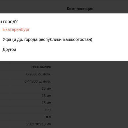
Комплектация
- Патрон сверлильный с винтом (мож
600
- Дополнительная рукоятка
ш город?
- Ограничитель
Ключевой
- Упаковка
Екатеринбург
Есть
- Руководство по эксплуатации
- Адреса гарантийных мастерских
13 мм
Уфа (и др. города республики Башкортостан)
1.5 мм
Другой
Есть
1
2800 об/мин
0-2800 об./мин.
0-44800 уд./мин.
25 мм
13 мм
15 мм
Нет
1.8 м
250x70x210 мм