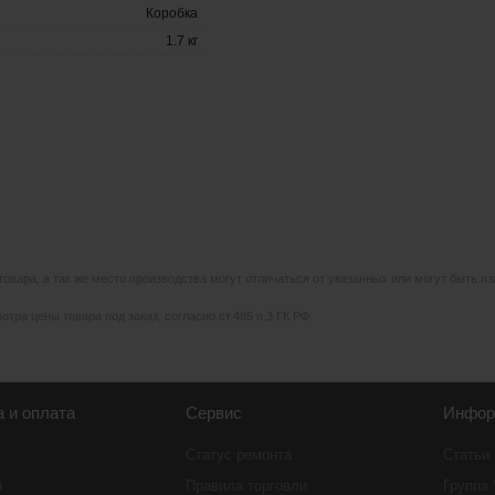
Коробка
1.7 кг
 товара, а так же место производства могут отличаться от указанных или могут быть 
тра цены товара под заказ, согласно ст.485 п.3 ГК РФ.
а и оплата
Сервис
Инфор
Статус ремонта
Статьи
ы
Правила торговли
Группа