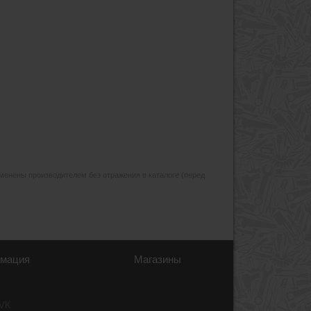
изменены производителем без отражения в каталоге (перед
мация
Магазины
 VK