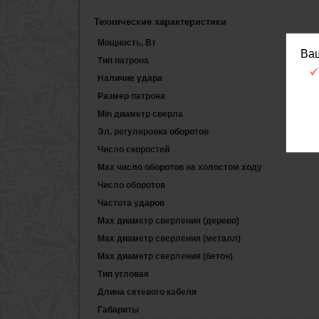
Технические характеристики
Мощность, Вт
Ва
Тип патрона
Наличие удара
Размер патрона
Min диаметр сверла
Эл. регулировка оборотов
Число скоростей
Max число оборотов на холостом ходу
Число оборотов
Частота ударов
Max диаметр сверления (дерево)
Max диаметр сверления (металл)
Max диаметр сверления (бетон)
Тип угловая
Длина сетевого кабеля
Габариты