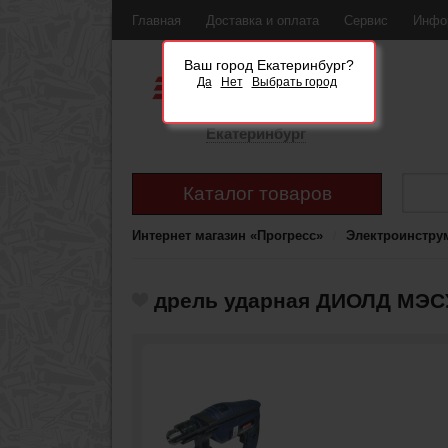
Главная
Доставка и оплата
Сервис
Инфо
Ваш город Екатеринбург?
Да
Нет
Выбрать город
Екатеринбург
Каталог товаров
Интернет магазин «Прогресс»
Электроинстру
дрель ударная ДИОЛД МЭС