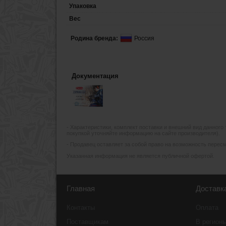
Упаковка
Вес
Родина бренда:
Россия
Документация
- Xарактеристики, комплект поставки и внешний вид данного
покупкой уточняйте информацию на сайте производителя).
- Продавец оставляет за собой право на возможность пересмо
Указанная информация не является публичной офертой.
Главная
Доставк
Контакты
Оплата
Поставщикам
В регион