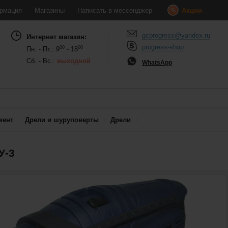
рмация
Магазины
Написать в мессенджер
Акции
gcprogress@yandex.ru
Интернет магазин:
progress-shop
00
00
Пн. - Пт.: 9
- 18
Сб. - Вс.:
выходной
WhatsApp
мент
Дрели и шуруповерты
Дрели
У-3