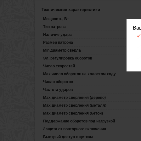
Технические характеристики
Мощность, Вт
Тип патрона
Ва
Наличие удара
Размер патрона
Min диаметр сверла
Эл. регулировка оборотов
Число скоростей
Max число оборотов на холостом ходу
Число оборотов
Частота ударов
Max диаметр сверления (дерево)
Max диаметр сверления (металл)
Max диаметр сверления (бетон)
Поддержание оборотов под нагрузкой
Защита от повторного включения
Быстрый доступ к щеткам