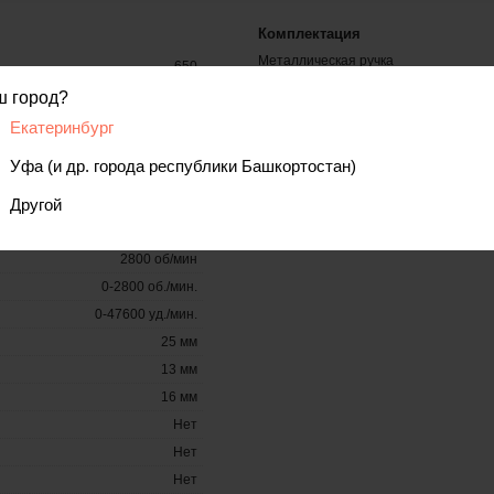
Комплектация
Металлическая ручка
650
Ограничитель глубины сверления
Кейс
Быстрозажимной
ш город?
Есть
Екатеринбург
13 мм
Уфа (и др. города республики Башкортостан)
1.5 мм
Нет
Другой
1
2800 об/мин
0-2800 об./мин.
0-47600 уд./мин.
25 мм
13 мм
16 мм
Нет
Нет
Нет