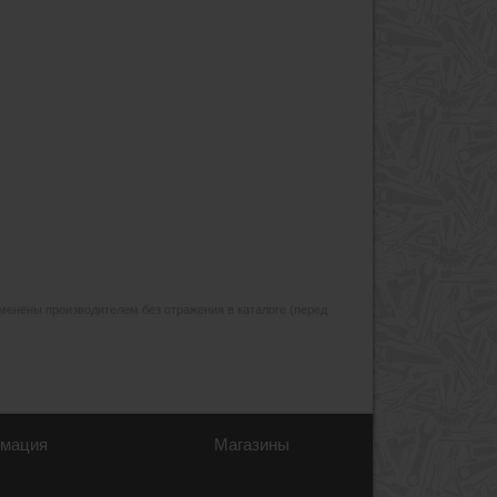
изменены производителем без отражения в каталоге (перед
мация
Магазины