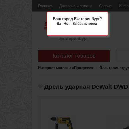
Главная
Доставка и оплата
Сервис
Инфо
Ваш город Екатеринбург?
Да
Нет
Выбрать город
Екатеринбург
Каталог товаров
Интернет магазин «Прогресс»
Электроинстру
Дрель ударная DeWalt DWD