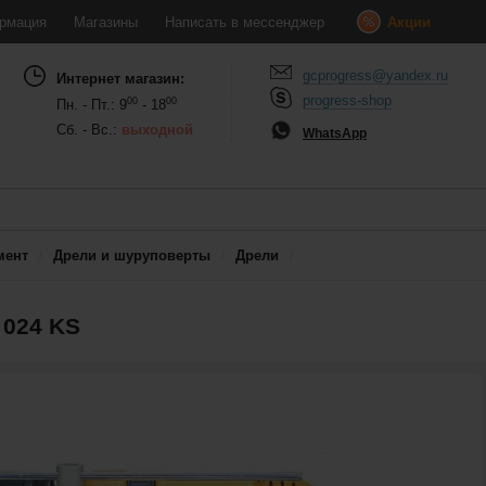
рмация
Магазины
Написать в мессенджер
Акции
gcprogress@yandex.ru
Интернет магазин:
progress-shop
00
00
Пн. - Пт.: 9
- 18
Сб. - Вс.:
выходной
WhatsApp
мент
Дрели и шуруповерты
Дрели
 024 KS