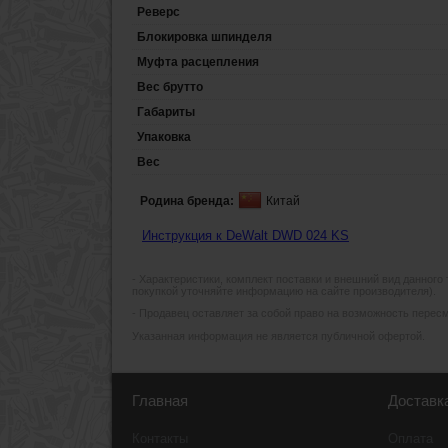
Реверс
Блокировка шпинделя
Муфта расцепления
Вес брутто
Габариты
Упаковка
Вес
Родина бренда:
Китай
Инструкция к DeWalt DWD 024 KS
- Xарактеристики, комплект поставки и внешний вид данного
покупкой уточняйте информацию на сайте производителя).
- Продавец оставляет за собой право на возможность пересмо
Указанная информация не является публичной офертой.
Главная
Доставк
Контакты
Оплата