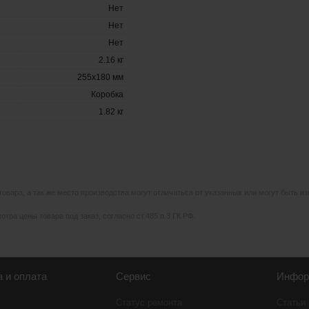
Нет
Нет
Нет
2.16 кг
255x180 мм
Коробка
1.82 кг
 товара, а так же место производства могут отличаться от указанных или могут быть 
тра цены товара под заказ, согласно ст.485 п.3 ГК РФ.
а и оплата
Сервис
Инфор
Статус ремонта
Статьи