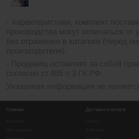
- Xарактеристики, комплект постав
производства могут отличаться от
без отражения в каталоге (перед 
производителя).
- Продавец оставляет за собой пра
согласно ст.485 п.3 ГК РФ.
Указанная информация не являетс
Главная
Доставка и оплата
Контакты
Оплата
Поставщикам
В регионы
Реквизиты
На дом