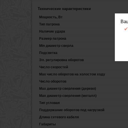
Технические характеристики
Мощность, Вт
Ва
Тип патрона
Наличие удара
Размер патрона
Min диаметр сверла
Подсветка
Эл. регулировка оборотов
Число скоростей
Max число оборотов на холостом ходу
Число оборотов
Max диаметр сверления (дерево)
Max диаметр сверления (металл)
Тип угловая
Поддержание оборотов под нагрузкой
Длина сетевого кабеля
Габариты