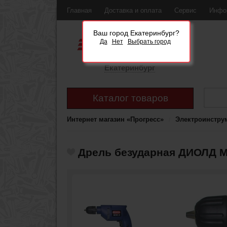
Главная
Доставка и оплата
Сервис
Инфо
Ваш город Екатеринбург?
Да
Нет
Выбрать город
Екатеринбург
Каталог товаров
Интернет магазин «Прогресс»
Электроинстру
Дрель безударная ДИОЛД М