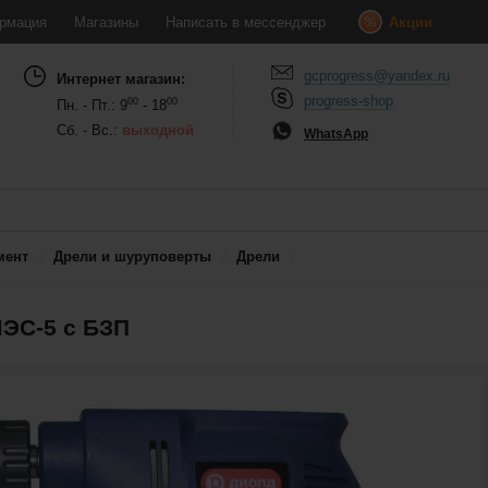
рмация
Магазины
Написать в мессенджер
Акции
gcprogress@yandex.ru
Интернет магазин:
progress-shop
00
00
Пн. - Пт.: 9
- 18
Сб. - Вс.:
выходной
WhatsApp
мент
Дрели и шуруповерты
Дрели
ЭС-5 с БЗП