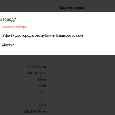
Комплектация
450
Патрон сверлильный быстрозажи
ш город?
Быстрозажимной
Винт М5LHх35
Екатеринбург
Нет
Упаковка
10 мм
Уфа (и др. города республики Башкортостан)
1.8 мм
Другой
Нет
Есть
1
2400 об/мин
0-2400 об./мин.
18 мм
9 мм
Нет
Нет
1.8 м
220х190х70 мм