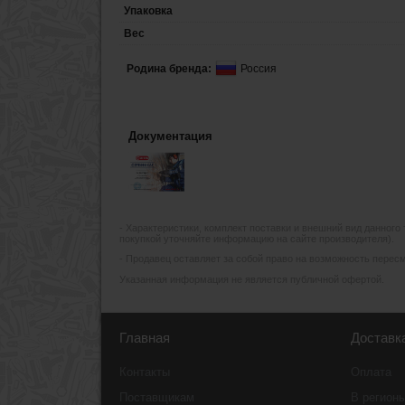
Упаковка
Вес
Родина бренда:
Россия
Документация
- Xарактеристики, комплект поставки и внешний вид данного
покупкой уточняйте информацию на сайте производителя).
- Продавец оставляет за собой право на возможность пересмо
Указанная информация не является публичной офертой.
Главная
Доставк
Контакты
Оплата
Поставщикам
В регион