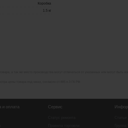
Коробка
1.5 кг
 товара, а так же место производства могут отличаться от указанных или могут быть 
тра цены товара под заказ, согласно ст.485 п.3 ГК РФ.
а и оплата
Сервис
Инфор
Статус ремонта
Статьи
ы
Правила торговли
Группа