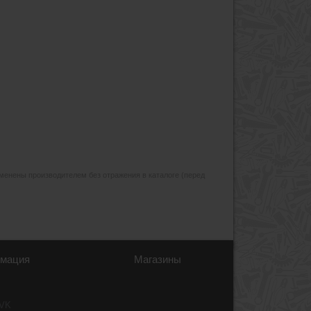
изменены производителем без отражения в каталоге (перед
мация
Магазины
 VK