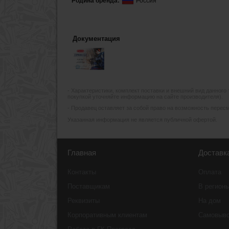
Родина бренда:
Россия
Документация
- Xарактеристики, комплект поставки и внешний вид данного
покупкой уточняйте информацию на сайте производителя).
- Продавец оставляет за собой право на возможность пересмо
Указанная информация не является публичной офертой.
Главная
Доставк
Контакты
Оплата
Поставщикам
В регион
Реквизиты
На дом
Корпоративным клиентам
Самовыв