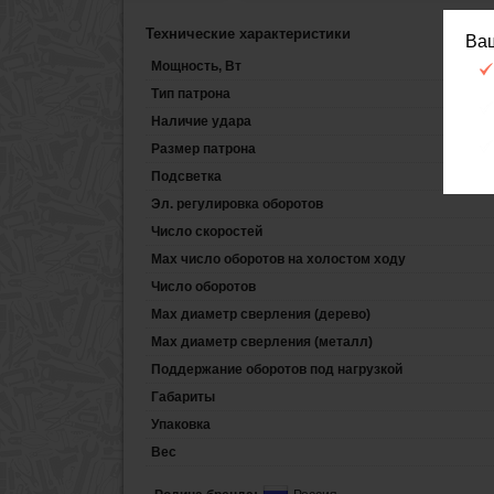
Технические характеристики
Ва
Мощность, Вт
Тип патрона
Наличие удара
Размер патрона
Подсветка
Эл. регулировка оборотов
Число скоростей
Max число оборотов на холостом ходу
Число оборотов
Max диаметр сверления (дерево)
Max диаметр сверления (металл)
Поддержание оборотов под нагрузкой
Габариты
Упаковка
Вес