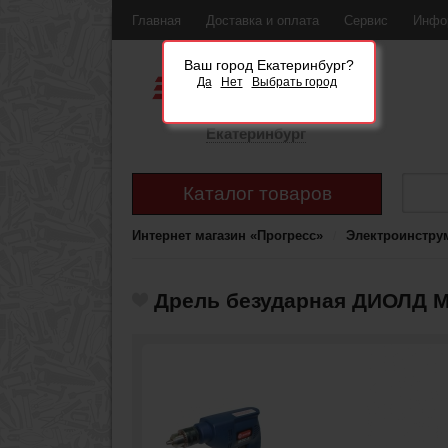
Главная
Доставка и оплата
Сервис
Инфо
Ваш город Екатеринбург?
Да
Нет
Выбрать город
Екатеринбург
Каталог товаров
Интернет магазин «Прогресс»
Электроинстру
Дрель безударная ДИОЛД 