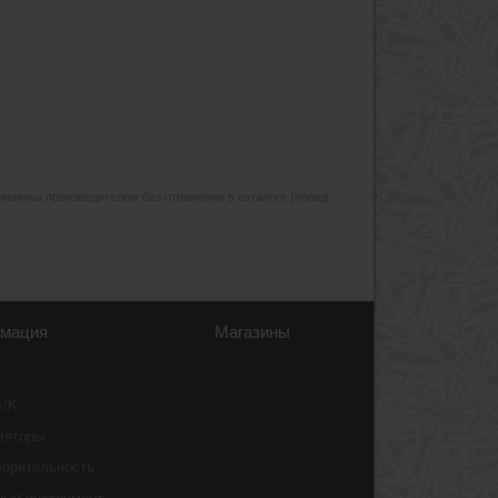
изменены производителем без отражения в каталоге (перед
мация
Магазины
 VK
ляторы
ворительность