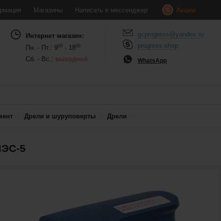
рмация
Магазины
Написать в мессенджер
Акции
gcprogress@yandex.ru
Интернет магазин:
progress-shop
00
00
Пн. - Пт.: 9
- 18
Сб. - Вс.:
выходной
WhatsApp
мент
Дрели и шуруповерты
Дрели
МЭС-5