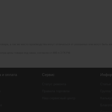
 товара, а так же место производства могут отличаться от указанных или могут быть 
тра цены товара под заказ, согласно ст.485 п.3 ГК РФ.
а и оплата
Сервис
Инфор
Статус ремонта
Статьи
ы
Правила торговли
Группа
Наш сервисный центр
Кальку
оз
Благот