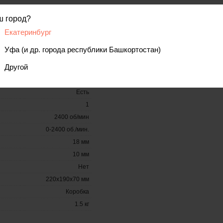
Комплектация
ш город?
- Патрон сверлильный с ключом
450
Екатеринбург
- Винт М5LHх35
- Коробка
Ключевой
Уфа (и др. города республики Башкортостан)
Нет
Другой
10 мм
Нет
Есть
1
2400 об/мин
0-2400 об./мин.
18 мм
10 мм
Нет
220х190х70 мм
Коробка
1.5 кг