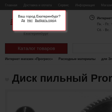
Главная
Доставка и оплата
Сервис
Информация
Магаз
Ваш город Екатеринбург?
Интернет
Да
Нет
Выбрать город
Пн. - Пт.: 
Сб. - Вс.:
Екатеринбург
Каталог товаров
Интернет магазин «Прогресс»
Расходные материалы
для Э
Диск пильный Pror