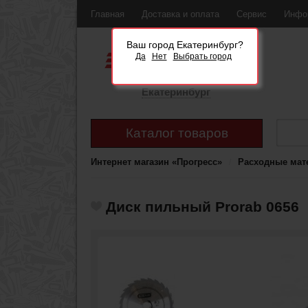
Главная
Доставка и оплата
Сервис
Инфо
Ваш город Екатеринбург?
Да
Нет
Выбрать город
Екатеринбург
Каталог товаров
Интернет магазин «Прогресс»
Расходные мат
Диск пильный Prorab 0656