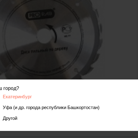
ш город?
Екатеринбург
код товара: 00000069355
Уфа (и др. города республики Башкортостан)
Другой
вис
Отзывы, вопросы