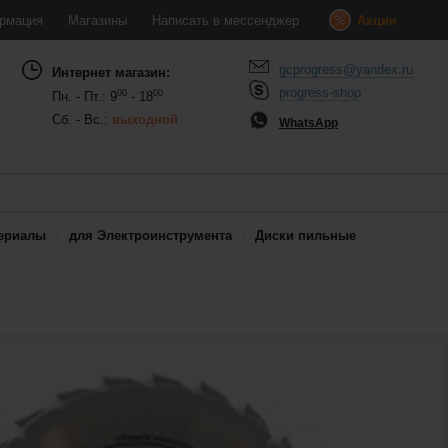
рмация
Магазины
Написать в мессенджер
Акции
gcprogress@yandex.ru
Интернет магазин:
progress-shop
00
00
Пн. - Пт.: 9
- 18
Сб. - Вс.:
выходной
WhatsApp
ериалы
для Электроинструмента
Диски пильные