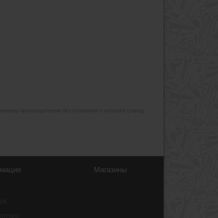
изменены производителем без отражения в каталоге (перед
мация
Магазины
 VK
ляторы