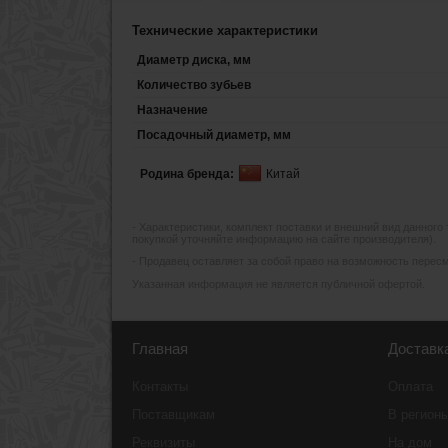
Технические характеристики
Диаметр диска, мм
Количество зубьев
Назначение
Посадочный диаметр, мм
Родина бренда:
Китай
- Xарактеристики, комплект поставки и внешний вид данного
покупкой уточняйте информацию на сайте производителя).
- Продавец оставляет за собой право на возможность пересмо
Указанная информация не является публичной офертой.
Главная
Доставк
Контакты
Оплата
Поставщикам
В регион
Реквизиты
На дом