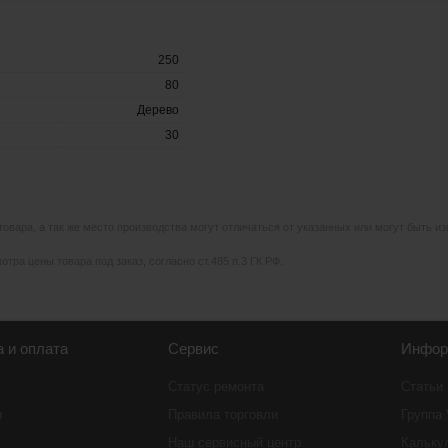
250
80
Дерево
30
 товара, а так же место производства могут отличаться от указанных или могут быть 
тра цены товара под заказ, согласно ст.485 п.3 ГК РФ.
а и оплата
Сервис
Инфор
Статус ремонта
Статьи
ы
Правила торговли
Группа
Наш сервисный центр
Кальку