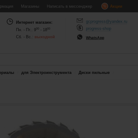
рмация
Магазины
Написать в мессенджер
Акции
gcprogress@yandex.ru
Интернет магазин:
progress-shop
00
00
Пн. - Пт.: 9
- 18
Сб. - Вс.:
выходной
WhatsApp
ериалы
для Электроинструмента
Диски пильные