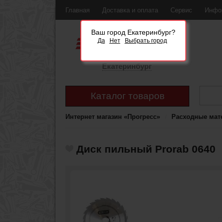
Главная
Доставка и оплата
Сервис
Инфо
Ваш город Екатеринбург?
Да
Нет
Выбрать город
Екатеринбург
Каталог товаров
Интернет магазин «Прогресс»
Расходные мат
Диск пильный Prorab 0640