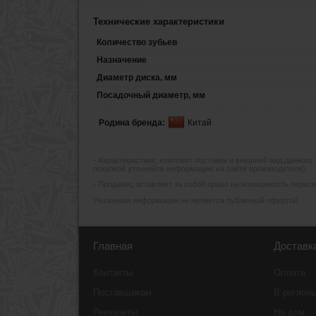
Технические характеристики
Количество зубьев
Назначение
Диаметр диска, мм
Посадочный диаметр, мм
Родина бренда:
Китай
- Xарактеристики, комплект поставки и внешний вид данного
покупкой уточняйте информацию на сайте производителя).
- Продавец оставляет за собой право на возможность пересмо
Указанная информация не является публичной офертой.
Главная
Доставк
Контакты
Оплата
Поставщикам
В регион
Реквизиты
На дом