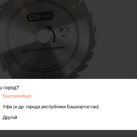
ш город?
Екатеринбург
код товара: 00000070508
Уфа (и др. города республики Башкортостан)
Другой
вис
Отзывы, вопросы