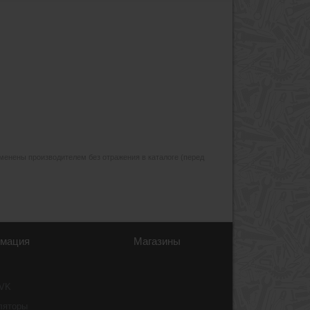
изменены производителем без отражения в каталоге (перед
мация
Магазины
 VK
ляторы