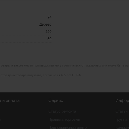
24
Дерево
250
50
 товара, а так же место производства могут отличаться от указанных или могут быть 
тра цены товара под заказ, согласно ст.485 п.3 ГК РФ.
а и оплата
Сервис
Инфор
Статус ремонта
Статьи
ы
Правила торговли
Группа
Наш сервисный центр
Кальку