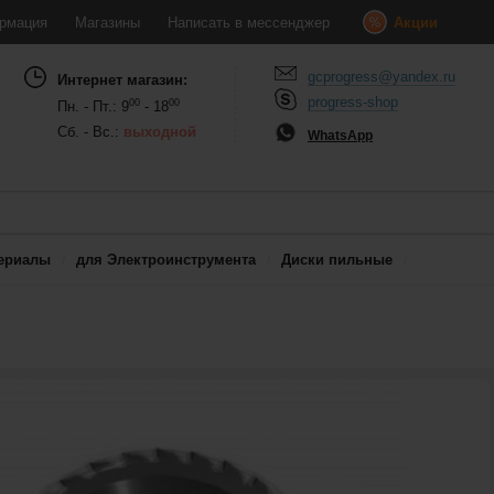
рмация
Магазины
Написать в мессенджер
Акции
gcprogress@yandex.ru
Интернет магазин:
progress-shop
00
00
Пн. - Пт.: 9
- 18
Сб. - Вс.:
выходной
WhatsApp
ериалы
для Электроинструмента
Диски пильные