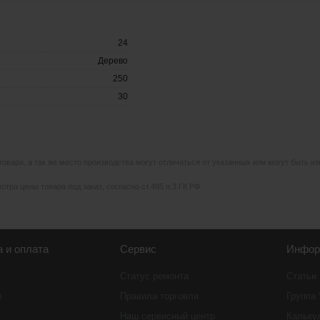
24
Дерево
250
30
 товара, а так же место производства могут отличаться от указанных или могут быть 
тра цены товара под заказ, согласно ст.485 п.3 ГК РФ.
а и оплата
Сервис
Инфор
Статус ремонта
Статьи
ы
Правила торговли
Группа
Наш сервисный центр
Кальку