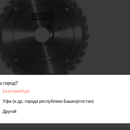
ш город?
Екатеринбург
код товара: 00000070507
Уфа (и др. города республики Башкортостан)
Другой
вис
Отзывы, вопросы