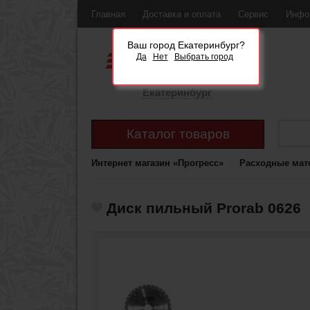
Главная
Доставка и оплата
Сервис
Инфо
Ваш город Екатеринбург?
Да
Нет
Выбрать город
Екатеринбург
Каталог товаров
Интернет магазин «Прогресс»
Расходные мат
Диск пильный Prorab 0626