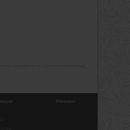
изменены производителем без отражения в каталоге (перед
мация
Магазины
 VK
ляторы