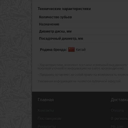
Технические характеристики
Количество зубьев
Назначение
Диаметр диска, мм
Посадочный диаметр, мм
Родина бренда:
Китай
- Xарактеристики, комплект поставки и внешний вид данного
покупкой уточняйте информацию на сайте производителя).
- Продавец оставляет за собой право на возможность пересмо
Указанная информация не является публичной офертой.
Главная
Доставк
Контакты
Оплата
Поставщикам
В регион
Реквизиты
На дом