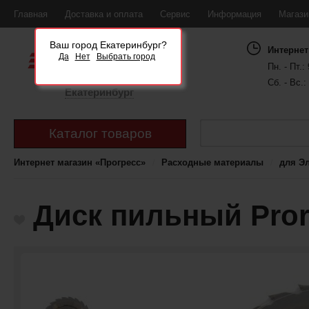
Главная
Доставка и оплата
Сервис
Информация
Магаз
Ваш город Екатеринбург?
Интернет
Да
Нет
Выбрать город
Пн. - Пт.: 
Сб. - Вс.:
Екатеринбург
Каталог товаров
Интернет магазин «Прогресс»
Расходные материалы
для Э
Диск пильный Pror