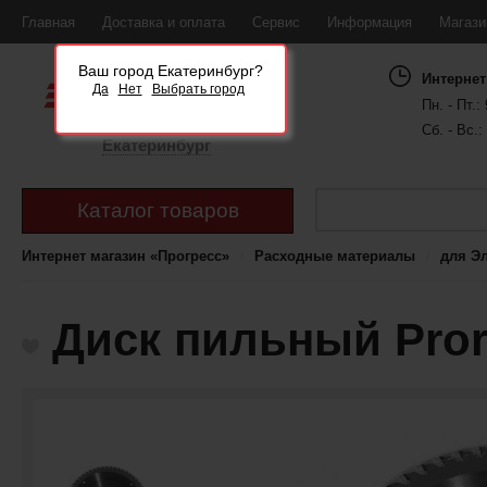
Главная
Доставка и оплата
Сервис
Информация
Магаз
Ваш город Екатеринбург?
Интернет
Да
Нет
Выбрать город
Пн. - Пт.: 
Сб. - Вс.:
Екатеринбург
Каталог товаров
Интернет магазин «Прогресс»
Расходные материалы
для Э
Диск пильный Pror