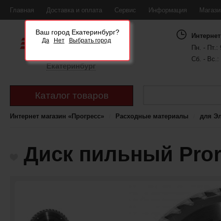
Главная
Доставка и оплата
Сервис
Информация
Магаз
Ваш город Екатеринбург?
Интернет
Да
Нет
Выбрать город
Пн. - Пт.: 
Сб. - Вс.:
Екатеринбург
Каталог товаров
Интернет магазин «Прогресс»
Расходные материалы
для Э
Диск пильный Pror