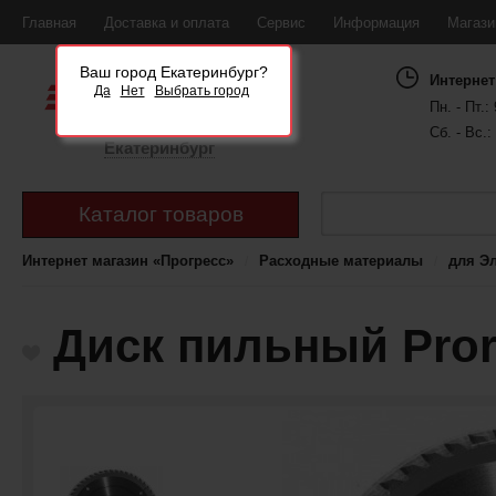
Главная
Доставка и оплата
Сервис
Информация
Магаз
Ваш город Екатеринбург?
Интернет
Да
Нет
Выбрать город
Пн. - Пт.: 
Сб. - Вс.:
Екатеринбург
Каталог товаров
Интернет магазин «Прогресс»
Расходные материалы
для Э
Диск пильный Pror