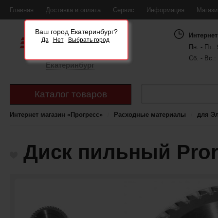
Главная
Доставка и оплата
Сервис
Информация
Магаз
Ваш город Екатеринбург?
Интернет
Да
Нет
Выбрать город
Пн. - Пт.: 
Сб. - Вс.:
Екатеринбург
Каталог товаров
Интернет магазин «Прогресс»
Расходные материалы
для Э
Диск пильный Pror