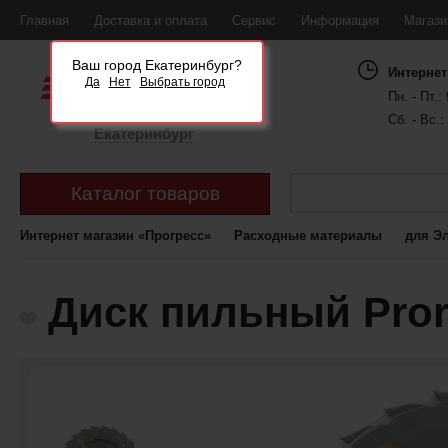
Главная
Доставка и оплата
Сервис
Информация
Магаз
Ваш город Екатеринбург?
Интернет
Да
Нет
Выбрать город
Пн. - Пт.: 
Сб. - Вс.:
Екатеринбург
Каталог товаров
Интернет магазин «Прогресс»
Расходные материалы
для Э
Диск пильный Pror